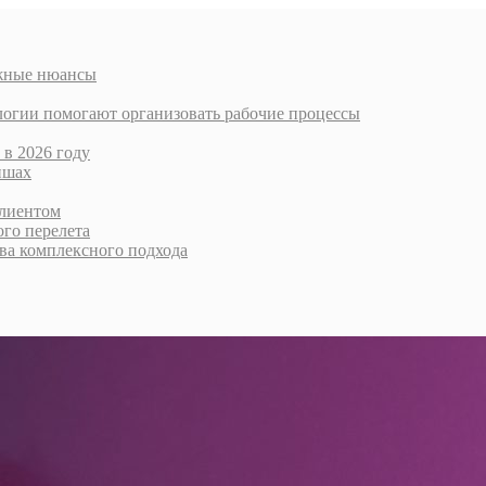
ажные нюансы
логии помогают организовать рабочие процессы
 в 2026 году
ишах
клиентом
го перелета
тва комплексного подхода