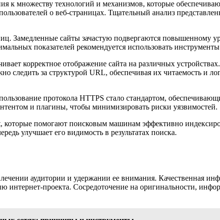
я к множеству технологий и механизмов, которые обеспечивают
пользователей о веб-страницах. Тщательный анализ представлен
ниц. Замедленные сайты зачастую подвергаются повышенному уро
имальных показателей рекомендуется использовать инструменты 
чивает корректное отображение сайта на различных устройствах
жно следить за структурой URL, обеспечивая их читаемость и ло
спользование протокола HTTPS стало стандартом, обеспечивающи
онтентом и плагины, чтобы минимизировать риски уязвимостей.
.txt, которые помогают поисковым машинам эффективно индексир
ередь улучшает его видимость в результатах поиска.
лечении аудитории и удержании ее внимания. Качественная инфо
ию интернет-проекта. Сосредоточение на оригинальности, инфор