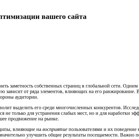
птимизации вашего сайта
ть заметность собственных страниц в глобальной сети. Одним и
ю зависит от ряда элементов, влияющих на его ранжирование. 
ороны аудитории.
зволит выделить его среди многочисленных конкурентов. Иссле
тся не только для устранения слабых мест, но и для наработки 
йшее продвижение на рынке.
нципы, влияющие на
восприятие
пользователями и их поведение н
и значительно улучшить общие результаты посещаемости. Важно