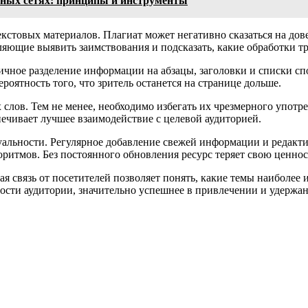
ьных сетях: принципы и инструменты
кстовых материалов. Плагиат может негативно сказаться на дов
ющие выявить заимствования и подсказать, какие обработки тр
ичное разделение информации на абзацы, заголовки и списки с
роятность того, что зритель останется на странице дольше.
слов. Тем не менее, необходимо избегать их чрезмерного употре
ечивает лучшее взаимодействие с целевой аудиторией.
альности. Регулярное добавление свежей информации и редакт
оритмов. Без постоянного обновления ресурс теряет свою ценност
ая связь от посетителей позволяет понять, какие темы наиболее
ности аудитории, значительно успешнее в привлечении и удержа