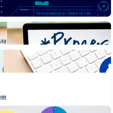
ода
тов