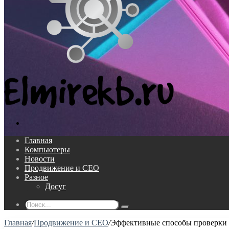
Поиск...
Главная
Компьютеры
Новости
Продвижение и СЕО
Разное
Досуг
Поиск...
Главная
/
Продвижение и СЕО
/
Эффективные способы проверки 