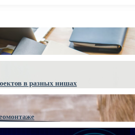
е
оектов в разных нишах
деомонтаже