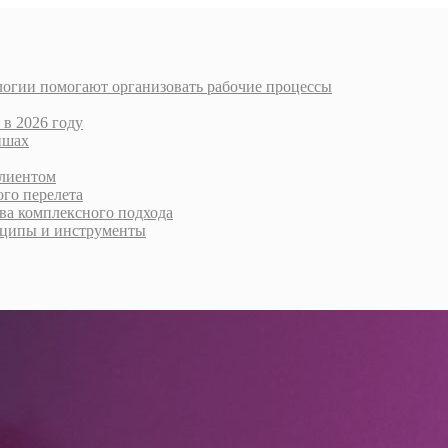
логии помогают организовать рабочие процессы
 в 2026 году
ишах
клиентом
го перелета
тва комплексного подхода
нципы и инструменты