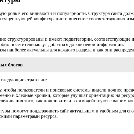
ую роль в его видимости и популярности. Структура сайта долж
з существующей конфигурации и внесение соответствующих изме
гично структурированы и имеют подкатегории, соответствующие и
удобно посетители могут добраться до ключевой информации.
азы наиболее актуальны для каждого раздела и как они распреде
ных блогов
ь следующие стратегии:
у, чтобы пользователи и поисковые системы видели полное предс
 меню и хлебные крошки, которые улучшат ориентацию на ресурс
слеживания того, как пользователи взаимодействуют с вашим кон
туры помогут поддерживать сайт актуальным и удобным для его
скими параметрами ресурса.