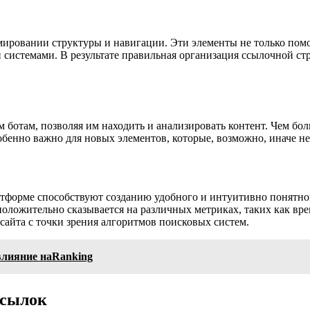
мировании структуры и навигации. Эти элементы не только помо
и системами. В результате правильная организация ссылочной 
м ботам, позволяя им находить и анализировать контент. Чем бо
собенно важно для новых элементов, которые, возможно, иначе 
тформе способствуют созданию удобного и интуитивно понятног
положительно сказывается на различных метриках, таких как вр
 сайта с точки зрения алгоритмов поисковых систем.
влияние наRanking
ссылок