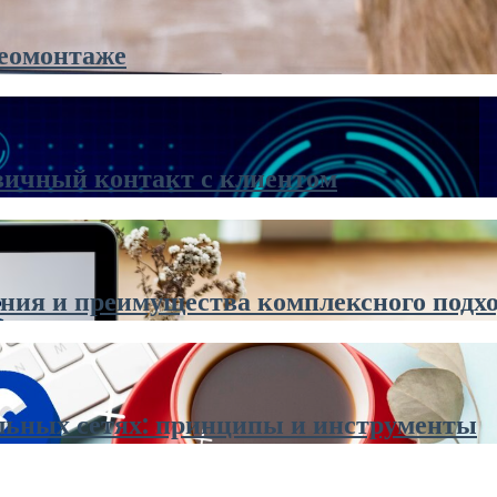
деомонтаже
вичный контакт с клиентом
ания и преимущества комплексного подх
альных сетях: принципы и инструменты