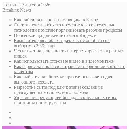
Пятница, 7 августа 2026
Breaking News
Как найти надежного поставщика в Китае
Система учета рабочего времени: как современные
технологии помогают организовать рабочие процессы
Поисковое продвижение сайта в Яндексе
Компьютер для любых задач: как не ошибиться с
выбором в 2026 году
Что влияет на успешность интернет-проектов в разных
нишах
Как использовать стоковые видео в видеомонтаже
Как сервис чат-ботов выстраивает первичный контакт с
клиентом
Как выбрать авиабилеты: практичные советы для
выгодного перелета
Разработка сайта под ключ: этапы создания и
преимущества комплексного подхода
Управление репутацией бренда в социальных сетях:
принципы и инструменты
Sidebar
Случайная
статья
Log
In