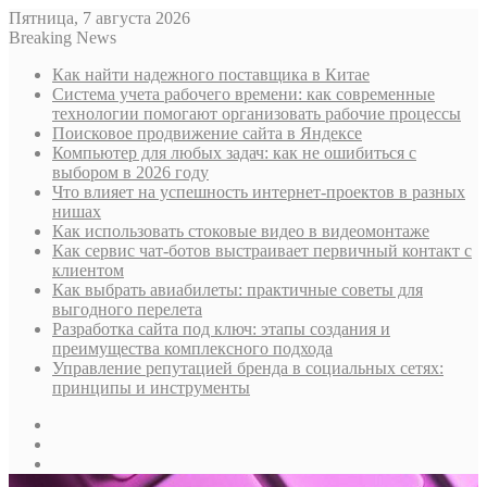
Пятница, 7 августа 2026
Breaking News
Как найти надежного поставщика в Китае
Система учета рабочего времени: как современные
технологии помогают организовать рабочие процессы
Поисковое продвижение сайта в Яндексе
Компьютер для любых задач: как не ошибиться с
выбором в 2026 году
Что влияет на успешность интернет-проектов в разных
нишах
Как использовать стоковые видео в видеомонтаже
Как сервис чат-ботов выстраивает первичный контакт с
клиентом
Как выбрать авиабилеты: практичные советы для
выгодного перелета
Разработка сайта под ключ: этапы создания и
преимущества комплексного подхода
Управление репутацией бренда в социальных сетях:
принципы и инструменты
Sidebar
Случайная
статья
Log
In