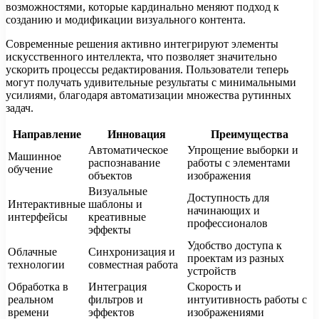
возможностями, которые кардинально меняют подход к
созданию и модификации визуального контента.
Современные решения активно интегрируют элементы
искусственного интеллекта, что позволяет значительно
ускорить процессы редактирования. Пользователи теперь
могут получать удивительные результаты с минимальными
усилиями, благодаря автоматизации множества рутинных
задач.
Направление
Инновация
Преимущества
Автоматическое
Упрощение выборки и
Машинное
распознавание
работы с элементами
обучение
объектов
изображения
Визуальные
Доступность для
Интерактивные
шаблоны и
начинающих и
интерфейсы
креативные
профессионалов
эффекты
Удобство доступа к
Облачные
Синхронизация и
проектам из разных
технологии
совместная работа
устройств
Обработка в
Интеграция
Скорость и
реальном
фильтров и
интуитивность работы с
времени
эффектов
изображениями