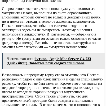
поработал над системой охлаждения.
Сперва стоит отметить, что основа, куда устанавливаться
материнская плата, выполнена из листа обработанного
алюминия, который служит не только в декоративных целях,
но и помогает отводить тепло от железных компонентов.
Паскаль посчитал, что обычная система воздушного
охлаждения здесь бы не смотрелась. Поэтому он решил
использовать жидкостную. И, разумеется, — собранную в
ручную. Не тронутыми он оставил только основные ее части
(радиатор и помпу). Все обычные пластиковые трубки он
заменил металлическими — смотрится великолепно.
Читать так же:
#чтиво | Apple Mac Server G4 733
(Quicksilver). Забытые вехи создателей iPhone
Возвращаясь к переднему торцу стола отметим, что Паскаль
расположил рядом с ним блок питания и сделал специальную
решетку, чтобы тот не был заметен. Кроме этого, он вывел на
передний торец дополнительные вентиляторы охлаждения,
чтобы те отводили горячий воздух из внутреннего
пространства стола. Стоит также упомянуть, что для
практически всей проводки были созданы специальные
алюминиевые каналы. В итоге кажется, что и проводов то в