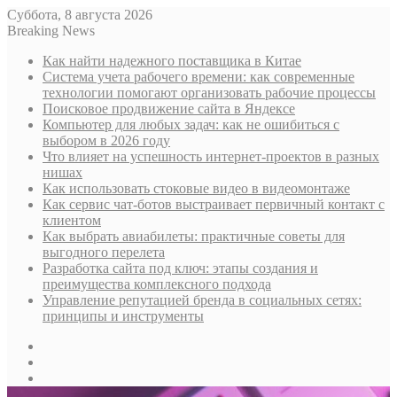
Суббота, 8 августа 2026
Breaking News
Как найти надежного поставщика в Китае
Система учета рабочего времени: как современные
технологии помогают организовать рабочие процессы
Поисковое продвижение сайта в Яндексе
Компьютер для любых задач: как не ошибиться с
выбором в 2026 году
Что влияет на успешность интернет-проектов в разных
нишах
Как использовать стоковые видео в видеомонтаже
Как сервис чат-ботов выстраивает первичный контакт с
клиентом
Как выбрать авиабилеты: практичные советы для
выгодного перелета
Разработка сайта под ключ: этапы создания и
преимущества комплексного подхода
Управление репутацией бренда в социальных сетях:
принципы и инструменты
Sidebar
Случайная
статья
Log
In