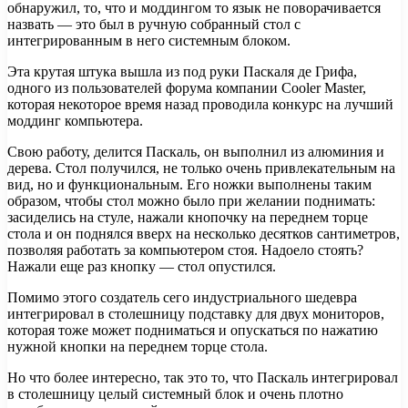
обнаружил, то, что и моддингом то язык не поворачивается
назвать — это был в ручную собранный стол с
интегрированным в него системным блоком.
Эта крутая штука вышла из под руки Паскаля де Грифа,
одного из пользователей форума компании Cooler Master,
которая некоторое время назад проводила конкурс на лучший
моддинг компьютера.
Свою работу, делится Паскаль, он выполнил из алюминия и
дерева. Стол получился, не только очень привлекательным на
вид, но и функциональным. Его ножки выполнены таким
образом, чтобы стол можно было при желании поднимать:
засиделись на стуле, нажали кнопочку на переднем торце
стола и он поднялся вверх на несколько десятков сантиметров,
позволяя работать за компьютером стоя. Надоело стоять?
Нажали еще раз кнопку — стол опустился.
Помимо этого создатель сего индустриального шедевра
интегрировал в столешницу подставку для двух мониторов,
которая тоже может подниматься и опускаться по нажатию
нужной кнопки на переднем торце стола.
Но что более интересно, так это то, что Паскаль интегрировал
в столешницу целый системный блок и очень плотно