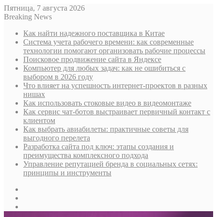
Пятница, 7 августа 2026
Breaking News
Как найти надежного поставщика в Китае
Система учета рабочего времени: как современные
технологии помогают организовать рабочие процессы
Поисковое продвижение сайта в Яндексе
Компьютер для любых задач: как не ошибиться с
выбором в 2026 году
Что влияет на успешность интернет-проектов в разных
нишах
Как использовать стоковые видео в видеомонтаже
Как сервис чат-ботов выстраивает первичный контакт с
клиентом
Как выбрать авиабилеты: практичные советы для
выгодного перелета
Разработка сайта под ключ: этапы создания и
преимущества комплексного подхода
Управление репутацией бренда в социальных сетях:
принципы и инструменты
Sidebar
Случайная
статья
Log
In