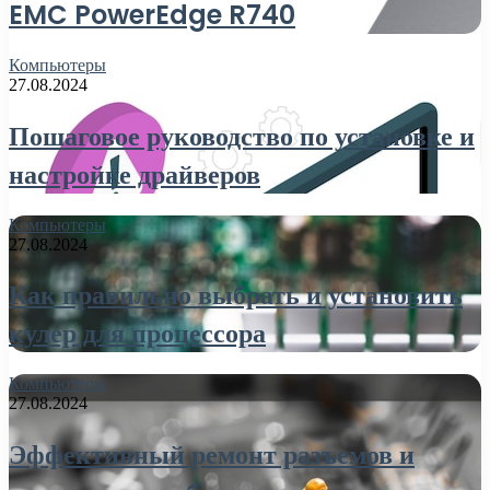
EMC PowerEdge R740
Компьютеры
27.08.2024
Пошаговое руководство по установке и
настройке драйверов
Компьютеры
27.08.2024
Как правильно выбрать и установить
кулер для процессора
Компьютеры
27.08.2024
Эффективный ремонт разъемов и