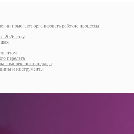
логии помогают организовать рабочие процессы
 в 2026 году
ишах
клиентом
го перелета
тва комплексного подхода
нципы и инструменты