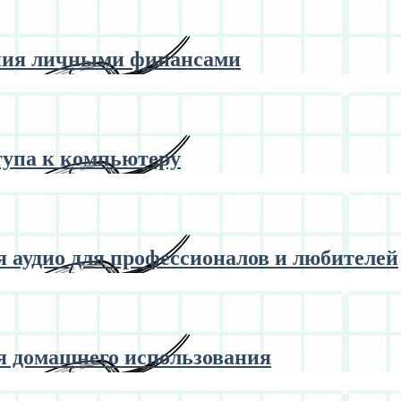
ния личными финансами
тупа к компьютеру
 аудио для профессионалов и любителей
я домашнего использования