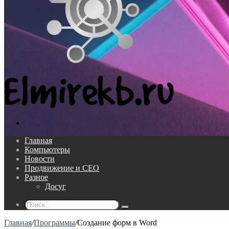
Поиск...
Главная
Компьютеры
Новости
Продвижение и СЕО
Разное
Досуг
Поиск...
Главная
/
Программы
/
Создание форм в Word