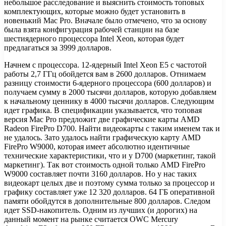
небольшое расследование и выяснить стоимость топовых
комплектующих, которые можно будет установить в
новенький Mac Pro. Вначале было отмечено, что за основу
была взята конфигурация рабочей станции на базе
шестиядерного процессора Intel Xeon, которая будет
предлагаться за 3999 долларов.
Начнем с процессора. 12-ядерный Intel Xeon E5 с частотой
работы 2,7 ГГц обойдется вам в 2600 долларов. Отнимаем
разницу стоимости 6-ядерного процессора (600 долларов) и
получаем сумму в 2000 тысячи долларов, которую добавляем
к начальному ценнику в 4000 тысячи долларов. Следующим
идет графика. В спецификации указывается, что топовая
версия Mac Pro предложит две графические карты AMD
Radeon FirePro D700. Найти видеокарты с таким именем так и
не удалось. Зато удалось найти графическую карту AMD
FirePro W9000, которая имеет абсолютно идентичные
технические характеристики, что и у D700 (маркетинг, такой
маркетинг). Так вот стоимость одной только AMD FirePro
W9000 составляет почти 3160 долларов. Но у нас таких
видеокарт целых две и поэтому сумма только за процессор и
графику составляет уже 12 320 долларов. 64 ГБ оперативной
памяти обойдутся в дополнительные 800 долларов. Следом
идет SSD-накопитель. Одним из лучших (и дорогих) на
данный момент на рынке считается OWC Mercury