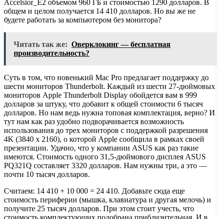
Accelsior_E2 объемом 960 ГБ и стоимостью 1290 долларов. В
общем и целом получается 14 410 долларов. Но вы же не
будете работать за компьютером без монитора?
Читать так же:
Оверклокинг — бесплатная
производительность?
Суть в том, что новенький Mac Pro предлагает поддержку до
шести мониторов Thunderbolt. Каждый из шести 27-дюймовых
мониторов Apple Thunderbolt Display обойдется вам в 999
долларов за штуку, что добавит к общей стоимости 6 тысяч
долларов. Но нам ведь нужна топовая комплектация, верно? И
тут нам как раз удобно подворачивается возможность
использования до трех мониторов с поддержкой разрешения
4K (3840 x 2160), о которой Apple сообщила в рамках своей
презентации. Удачно, что у компании ASUS как раз такие
имеются. Стоимость одного 31,5-дюймового дисплея ASUS
PQ321Q составляет 3320 долларов. Нам нужны три, а это —
почти 10 тысяч долларов.
Считаем: 14 410 + 10 000 = 24 410. Добавьте сюда еще
стоимость периферии (мышка, клавиатура и другая мелочь) и
получите 25 тысяч долларов. При этом стоит учесть, что
стоимость комплектующих подобрана приблизительная. И в