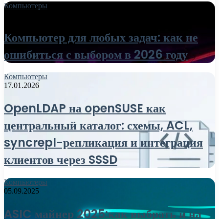
Компьютеры
18.06.2026
Компьютер для любых задач: как не
ошибиться с выбором в 2026 году
Компьютеры
17.01.2026
OpenLDAP на openSUSE как
центральный каталог: схемы, ACL,
syncrepl-репликация и интеграция
клиентов через SSSD
Компьютеры
05.09.2025
ASIC майнер 2025:как выбрать и на