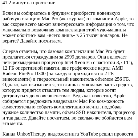
41
2 минут на прочтение
Если вы собираетесь в будущем приобрести новенькую
рабочую станцию Mac Pro (ака «урна») от компании Apple, то
вас скорее всего может заинтересовать информация о том, что
максимально возможная комплектация этой чудо-машины
может обойтись вам «всего лишь» в 25 тысяч долларов. Не
верите? Давайте посчитаем.
Сперва отметим, что базовая комплектация Mac Pro будет
предлагаться страждущим за 2999 долларов. Она включает
четырехъядерный процессор Intel Xeon E5 с частотой 3,7 ГГц,
12 ГБ оперативной памяти, две графические карты AMD
Radeon FirePro D300 (на каждую приходится по 2 ГБ
видеопамяти) и твердотельный накопитель объемом 256 ГБ.
Однако, как оказывается, это лишь самая малая часть средств,
которую придется отвалить тем людям, которые хотят
дотронуться до «совершенства». Ведь как известно, Apple
собирается предложить владельцам Mac Pro возможность
самостоятельно собрать комплектацию мечты, подобрав
нужное количество памяти, объем SSD-накопителя, процессор
и так далее. Давайте посчитаем, во сколько же обойдется вам
эта мечта.
Канал UnboxTherapy видеохостинга YouTube решил провести