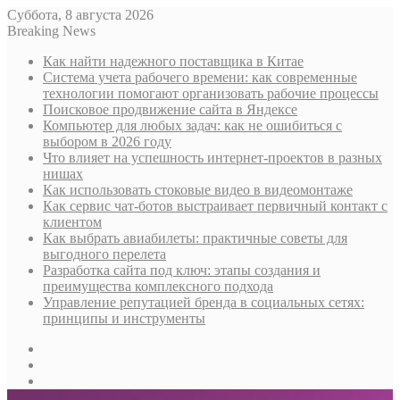
Суббота, 8 августа 2026
Breaking News
Как найти надежного поставщика в Китае
Система учета рабочего времени: как современные
технологии помогают организовать рабочие процессы
Поисковое продвижение сайта в Яндексе
Компьютер для любых задач: как не ошибиться с
выбором в 2026 году
Что влияет на успешность интернет-проектов в разных
нишах
Как использовать стоковые видео в видеомонтаже
Как сервис чат-ботов выстраивает первичный контакт с
клиентом
Как выбрать авиабилеты: практичные советы для
выгодного перелета
Разработка сайта под ключ: этапы создания и
преимущества комплексного подхода
Управление репутацией бренда в социальных сетях:
принципы и инструменты
Sidebar
Случайная
статья
Log
In