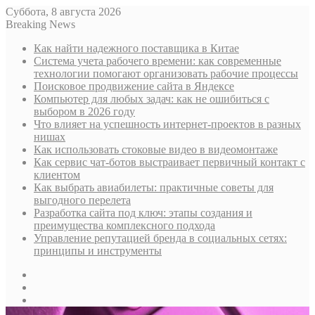
Суббота, 8 августа 2026
Breaking News
Как найти надежного поставщика в Китае
Система учета рабочего времени: как современные
технологии помогают организовать рабочие процессы
Поисковое продвижение сайта в Яндексе
Компьютер для любых задач: как не ошибиться с
выбором в 2026 году
Что влияет на успешность интернет-проектов в разных
нишах
Как использовать стоковые видео в видеомонтаже
Как сервис чат-ботов выстраивает первичный контакт с
клиентом
Как выбрать авиабилеты: практичные советы для
выгодного перелета
Разработка сайта под ключ: этапы создания и
преимущества комплексного подхода
Управление репутацией бренда в социальных сетях:
принципы и инструменты
Sidebar
Случайная
статья
Log
In