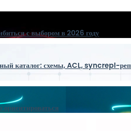
ибиться с выбором в 2026 году
й каталог: схемы, ACL, syncrepl-репл
о ориентироваться