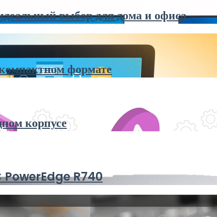
идеальный выбор для дома и офиса
 компактном формате
дном корпусе
MC PowerEdge R740