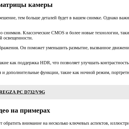
 матрицы камеры
ешение, тем больше деталей будет в вашем снимке. Однако важн
во снимков. Классические CMOS и более новые технологии, та
ой освещенности.
бражения. Он поможет уменьшить размытие, вызванное движение
акие как поддержка HDR, что позволяет улучшать контрастност
и и дополнительные функции, такие как ночной режим, портрет
k REGZA PC D732/V9G
део на примерах
ет обратить внимание на несколько ключевых аспектов, иллюстр