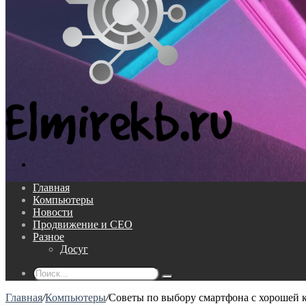
Поиск...
Главная
Компьютеры
Новости
Продвижение и СЕО
Разное
Досуг
Поиск...
Главная
/
Компьютеры
/
Советы по выбору смартфона с хорошей 