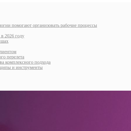
логии помогают организовать рабочие процессы
 в 2026 году
ишах
клиентом
го перелета
тва комплексного подхода
нципы и инструменты