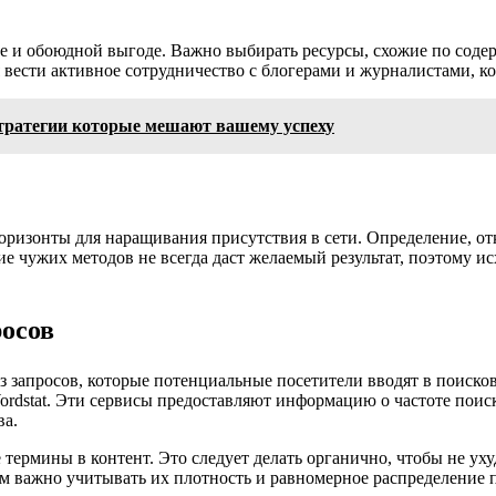
е и обоюдной выгоде. Важно выбирать ресурсы, схожие по соде
 вести активное сотрудничество с блогерами и журналистами, к
тратегии которые мешают вашему успеху
ризонты для наращивания присутствия в сети. Определение, отк
ие чужих методов не всегда даст желаемый результат, поэтому и
росов
з запросов, которые потенциальные посетители вводят в поиск
ordstat. Эти сервисы предоставляют информацию о частоте поиск
ва.
ермины в контент. Это следует делать органично, чтобы не ух
том важно учитывать их плотность и равномерное распределение 