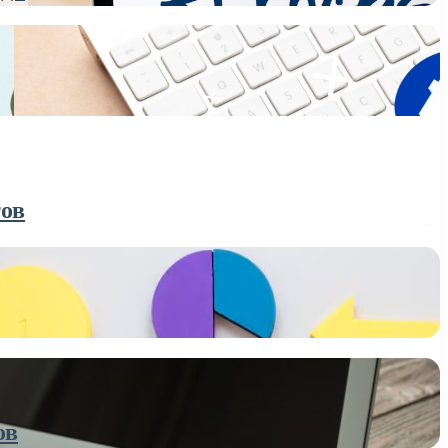
тов
ов