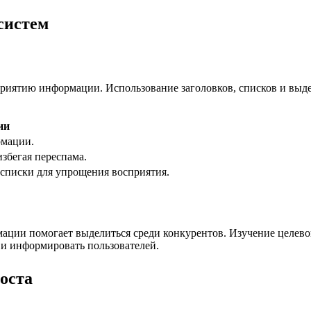
систем
риятию информации. Использование заголовков, списков и выде
ии
рмации.
избегая переспама.
списки для упрощения восприятия.
ии помогает выделиться среди конкурентов. Изучение целевой 
 и информировать пользователей.
оста