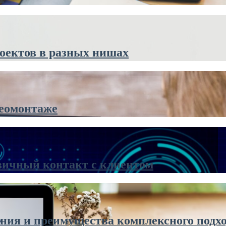
оектов в разных нишах
деомонтаже
вичный контакт с клиентом
ания и преимущества комплексного подх