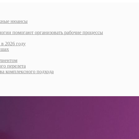
ажные нюансы
логии помогают организовать рабочие процессы
 в 2026 году
ишах
клиентом
го перелета
тва комплексного подхода