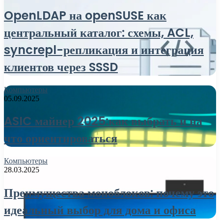
OpenLDAP на openSUSE как
центральный каталог: схемы, ACL,
syncrepl-репликация и интеграция
клиентов через SSSD
Компьютеры
05.09.2025
ASIC майнер 2025:как выбрать и на
что ориентироваться
Компьютеры
28.03.2025
Преимущества моноблоков: почему это
идеальный выбор для дома и офиса